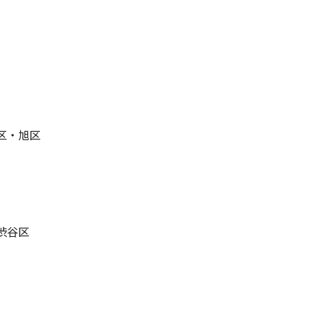
区・旭区
渋谷区