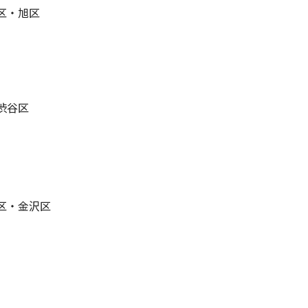
区・旭区
渋谷区
区・金沢区